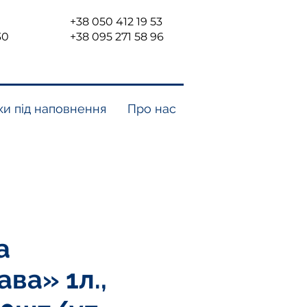
+38 050 412 19 53
30
+38 095 271 58 96
и під наповнення
Про нас
а
ва» 1л.,