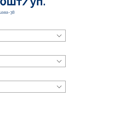
00шт/уп.
шава-38