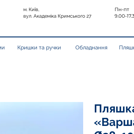
м. Київ,
Пн-пт
вул. Академіка Кримського 27
9.00-17.
ми
Кришки та ручки
Обладнання
Пляшк
Пляшк
«Варша