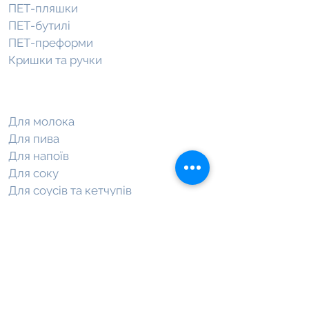
ПЕТ-пляшки
ПЕТ-бутилі
ПЕТ-преформи
Кришки та ручки
Пляшки під наповнення
Для молока
Для пива
Для напоїв
Для соку
Для соусів та кетчупів
Для олії
Для технічних рідин
Для побутової хімії
Для косметичних засобів
Клієнтам