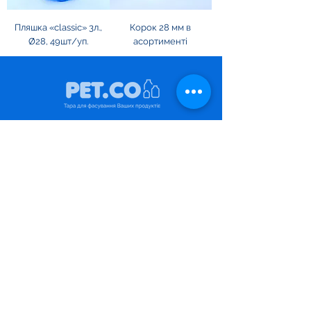
Пляшка «classic» 3л.,
Корок 28 мм в
Ø28, 49шт/уп.
асортименті
Каталог
ПЕТ-пляшки
ПЕТ-бутилі
ПЕТ-преформи
Кришки та ручки
Пляшки під наповнення
Для молока
Для пива
Для напоїв